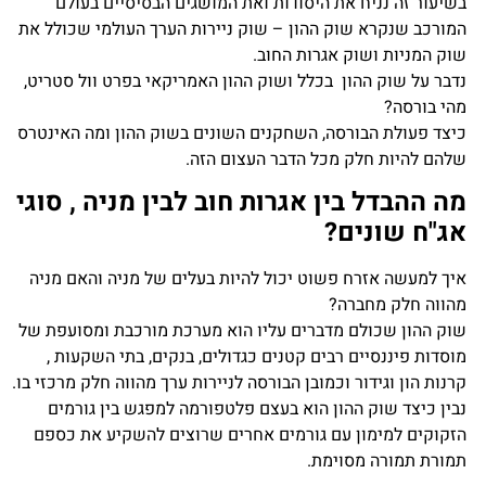
בשיעור זה נניח את היסודות ואת המושגים הבסיסיים בעולם
המורכב שנקרא שוק ההון – שוק ניירות הערך העולמי שכולל את
שוק המניות ושוק אגרות החוב.
נדבר על שוק ההון בכלל ושוק ההון האמריקאי בפרט וול סטריט,
מהי בורסה?
כיצד פעולת הבורסה, השחקנים השונים בשוק ההון ומה האינטרס
שלהם להיות חלק מכל הדבר העצום הזה.
מה ההבדל בין אגרות חוב לבין מניה , סוגי
אג"ח שונים?
איך למעשה אזרח פשוט יכול להיות בעלים של מניה והאם מניה
מהווה חלק מחברה?
שוק ההון שכולם מדברים עליו הוא מערכת מורכבת ומסועפת של
מוסדות פיננסיים רבים קטנים כגדולים, בנקים, בתי השקעות ,
קרנות הון וגידור וכמובן הבורסה לניירות ערך מהווה חלק מרכזי בו.
נבין כיצד שוק ההון הוא בעצם פלטפורמה למפגש בין גורמים
הזקוקים למימון עם גורמים אחרים שרוצים להשקיע את כספם
תמורת תמורה מסוימת.