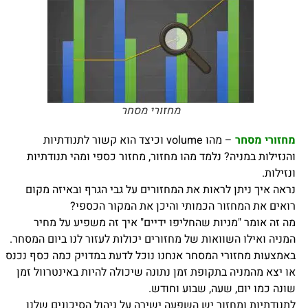
מחזורי מסחר
מחזורי מסחר
–
מהו volume וכיצד הוא קשור לתנודתיות
והנזילות במניה? נלמד מהו מחזור, מחזור כספי ומהי תנודתיות
ונזילות.
נראה איך ניתן לראות את המחזורים על גבי הגרף ובאיזה מקום
רואים את המחזור הכמותי והיכן את המקור הכספי?
מה זה אומר "מניות שהחליפו ידיים" איך זה משפיע על מחיר
המניה ואילו השוואות של מחזורים יכולות לעזור לנו ביום המסחר.
באמצעות מחזורי המסחר אנחנו נוכל לדעת במדויק כמה כסף נכנס
או יצא מהמניה בתקופת זמן נתונה שיכולה להיות באינטרוול זמן
שונה כמו יום, שעה, שבוע וחודש.
לתנודתיות ומחזור יש השפעה ישירה על ניהול הסיכונים שלנו