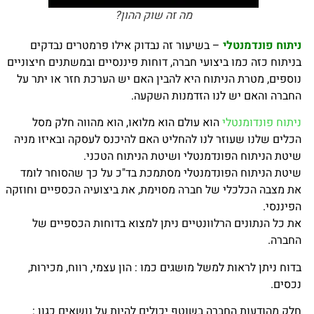
מה זה שוק ההון?
ניתוח פונדמנטלי
–
בשיעור זה נבדוק אילו פרמטרים נבדקים
בניתוח כזה כמו ביצועי חברה, דוחות פיננסיים ובמשתנים חיצוניים
נוספים, מטרת הניתוח היא להבין האם יש הערכת חזר או יתר על
החברה והאם יש לנו הזדמנות השקעה.
ניתוח פונדומנטלי
הוא עולם הוא מלואו, הוא מהווה חלק מסל
הכלים שלנו שעוזר לנו להחליט האם להיכנס לעסקה ובאיזו מניה
שיטת הניתוח הפונדמנטלי ושיטת הניתוח הטכני.
שיטת הניתוח הפונדמנטלי מסתמכת בד"כ על כך שהסוחר לומד
את מצבה הכלכלי של חברה מסוימת, את ביצועיה הכספיים וחוזקה
הפיננסי.
את כל הנתונים הרלוונטיים ניתן למצוא בדוחות הכספיים של
החברה.
בדוח ניתן לראות למשל מושגים כמו : הון עצמי, רווח, מכירות,
נכסים.
חלק מהודעות החברה בשוטף יכולים להיות על נושאים כגון :