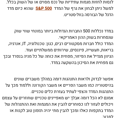
לנסות לחזות מגמות עתידיות של נכס מסוים או של השוק בכלל.
למשל ניתן לבחון את גרף של המדד
S&P 500
שהוא כיום מדד
הדגל של הבורסה בוול-סטריט.
במדד נכללות 500 החברות הגדולות ביותר במונחי שווי שוק
שנסחרות בשוק ההון האמריקאי.
המדד כולל חברות מסקטורים רבים, כגון: טכנולוגיה, IT, אנרגיה,
בריאות, תעשייה, פיננסים, שירותים ממשלתיים ועוד.
הגיוון מגדיל את הפיזור, מפחית את כוחה של כל מניה בנפרד ובכך
גם מפחית את הסיכון בהשקעה במדד.
אפשר לבדוק ולראות התנהגות דומה במהלך משברים שונים
בהיסטוריה כמו משבר הפריים או משבר הקורונה וללמוד מכך על
התנהגות המדד והצפי לעתיד בעזרת כלים טכניים.
אמנם לא הכל דומה אבלך יש מאפיינים טכניים שחוזרים על עצמם
ויכולים לעזור לנו כסוחרים להבין את המגמות ואת ההתנהלות של
המדד בתקפות כאלו ומכך להבין מתי יהיה תזמון טוב לקנות או
למכור.