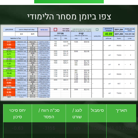
צפו ביומן מסחר הלימודי
תאריך
סימבול
לונג /
סכ"ה רווח /
יחס סיכוי
שורט
הפסד
סיכון
15.03.2023
TQQQ
לונג
315$-
0.63-