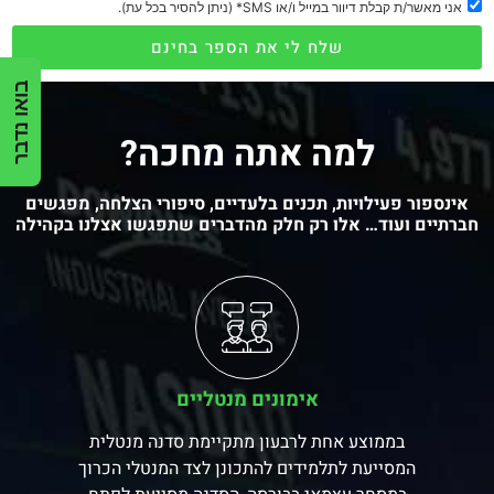
אני מאשר/ת קבלת דיוור במייל ו/או SMS* (ניתן להסיר בכל עת).
שלח לי את הספר בחינם
בואו נדבר
למה אתה מחכה?
אינספור פעילויות, תכנים בלעדיים, סיפורי הצלחה, מפגשים
חברתיים ועוד… אלו רק חלק מהדברים שתפגשו אצלנו בקהילה
אימונים מנטליים
בממוצע אחת לרבעון מתקיימת סדנה מנטלית
המסייעת לתלמידים להתכונן לצד המנטלי הכרוך