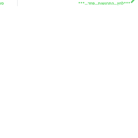
***לחץ…התרגשות…פחד…***
סו