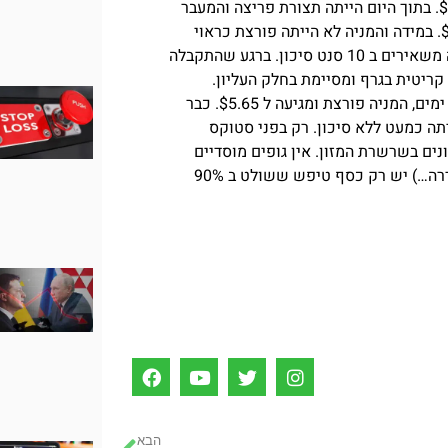
איך אתם שואלים? פשוט מאוד: הנקודה הקריטית בגרף הייתה $3.75. בתוך היום הייתה תצורת פריצה והמעבר
היה חלק. 1000 מניות קניה ב $3.75 היו מייצרים פוזיציה של $3750. במידה והמניה לא הייתה פורצת כראוי
הייתם מפחיתים 500-700 מניות בהפסד של כמה סנטים ואת היתרה משאירים ב 10 סנט סיכון. ברגע שהתקבלה
יה עוברת את ה $4.09 שזו עוד נקודה קריטית בגרף ומסיימת בחלק העליון.
הוודאות הושלמה וניתן להמשיך בסווינג בכמות מלאה. כעבור מספר ימים, המניה פורצת ומגיעה ל $5.65. כבר
 והייתה כמעט ללא סיכון. רק בפני סטוקס
ם בשרשרת המזון. אין גופים מוסדיים
שישחקו אתכם, אין קרנות גידור עצומות (מישהו אמר ביליונס? הסדרה…) יש רק כסף טיפש ששולט ב 90%
הבא