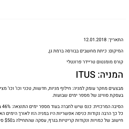
התאריך: 12.01.2018
המיקום: כיתת מחשבים בבורסה ברמת גן,
קורס מומנטום טריידר פרונטלי
המניה: ITUS
מבצעים מחקר עומק למניה: חילוף מניות, חדשות, טכני וכו’ וכו’ מצ
בעסקת סווינג של מספר ימים שבועות.
הסי
כל כך הרבה נקודות כניסה אפשריות היו במניה הזו לאורך הימים ה
חישוב של כמויות ונקודות קריטיות בגרף, עסקה שהתחילה ב$50 סיכון יכלה בקלות לייצר $2000 דולר ויותר.