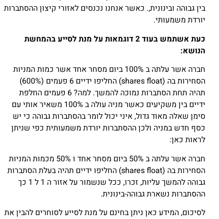
בין גבוהה ובינונית,. כאשר אנחנו נכנסים לאזורי קיצון ההסתברות
יורדת משמעותי.
כעת אשתמש בעוד 2 דוגמאות על מנת לסייע בהמחשת
הנושא:
חברה אשר עלתה ב 100% ביום מסחר אחד אשר כמות המניות
הסחירות בה (shares float) החליפו ידיים 6 פעמים (600%)
תהיה תחת הסתברות נמוכה להמשך. למה? 6 פעמים החלפת
ידיים בין משקיעים כאשר מניה עולה ב 100% משאיר אותי עם
סימן שאלה מאוד גדול, איני יכול לומר בהסתברות גבוהה כי יש
כסף חדש במניה ולכן ההסתברות יורדת משמעותית כפי שניתן
לראות כאן:
חברה אשר עלתה ב 50% ביום מסחר אחד ו 50% מכמות המניות
הסחירות בה (shares float) החליפו ידיים תהיה בעלת הסתברות
גבוהה להמשך עליות, זכרו, ככל שנשמור על אזור ה 1 ל 1 כך
ההסתברות נשארת גבוהה-בינונית.
לסיכום, המידע כאן ניתן בחינם על מנת לסייע לסוחרים להבין את