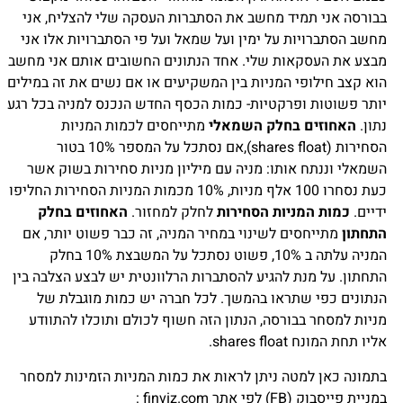
בבורסה אני תמיד מחשב את הסתברות העסקה שלי להצליח, אני
מחשב הסתברויות על ימין ועל שמאל ועל פי הסתברויות אלו אני
מבצע את העסקאות שלי. אחד הנתונים החשובים אותם אני מחשב
הוא קצב חילופי המניות בין המשקיעים או אם נשים את זה במילים
יותר פשוטות ופרקטיות- כמות הכסף החדש הנכנס למניה בכל רגע
נתון.
האחוזים בחלק השמאלי
מתייחסים לכמות המניות
הסחירות (shares float),אם נסתכל על המספר 10% בטור
השמאלי וננתח אותו: מניה עם מיליון מניות סחירות בשוק אשר
כעת נסחרו 100 אלף מניות, 10% מכמות המניות הסחירות החליפו
ידיים.
כמות המניות הסחירות
לחלק למחזור.
האחוזים בחלק
התחתון
מתייחסים לשינוי במחיר המניה, זה כבר פשוט יותר, אם
המניה עלתה ב 10%, פשוט נסתכל על המשבצת 10% בחלק
התחתון. על מנת להגיע להסתברות הרלוונטית יש לבצע הצלבה בין
הנתונים כפי שתראו בהמשך. לכל חברה יש כמות מוגבלת של
מניות למסחר בבורסה, הנתון הזה חשוף לכולם ותוכלו להתוודע
אליו תחת המונח shares float
.
בתמונה כאן למטה ניתן לראות את כמות המניות הזמינות למסחר
במניית פייסבוק (FB) לפי אתר finviz.com :