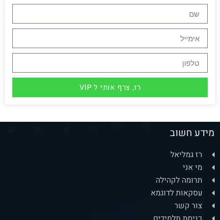
רז, צרף אותי ל VIP
מידע חשוב
רז גמליאל
מי אני
תרומה לקהילה
עסקאות לדוגמא
צור קשר
כניסת תלמידים