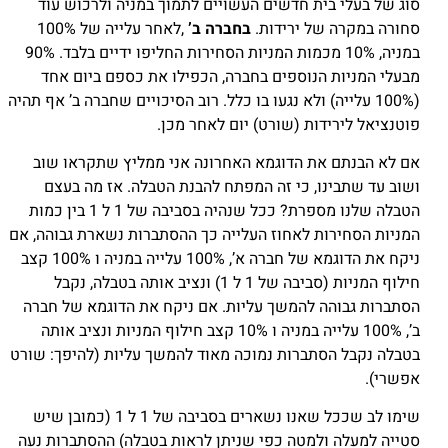
סוג של בעלי בית חדשים העשויים לתמוך במניה ולרכוש עוד
סחורה במקרה של ירידות.
בחברה ב’
,לאחר עלייה של 100%
במניה, 10% מכמות המניות הסחירות החליפו ידיים בלבד. 90%
מבעלי המניות הנוספים בחברה, הכפילו את כספם ביום אחד
(100% עלייה) ולא נגעו בו כלל. רוב הסיכויים שחברה ב’ אף תהיה
פוטנציאל לירידות (שורט) יום לאחר מכן.
אם לא הבנתם את הדוגמא האחרונה אני ממליץ שתקראו שוב
ושוב עד שתבינו, כי זה המפתח להבנת הטבלה. אז מה בעצם
הטבלה שלנו מספרת? ככל שנהיה בסביבה של 1 ל 1 בין כמות
המניות הסחירות לאחוז העלייה כך ההסתברות נשארת גבוהה, אם
ניקח את הדוגמא של חברה א’, 100% עלייה במניה ו 100% קצב
חילוף המניות (סביבה של 1 ל 1) ונציב אותה בטבלה, נקבל
הסתברות גבוהה להמשך עליות. אם ניקח את הדוגמא של חברה
ב’, 100% עלייה במניה ו 10% קצב חילוף המניות ונציב אותה
בטבלה נקבל הסתברות נמוכה מאוד להמשך עליות (להיפך: שורט
אפשרי).
שימו לב שככל שאנו נשארים בסביבה של 1 ל 1 (כמובן שיש
סטייה למעלה ולמטה כפי שניתן לראות בטבלה) ההסתברות נעה