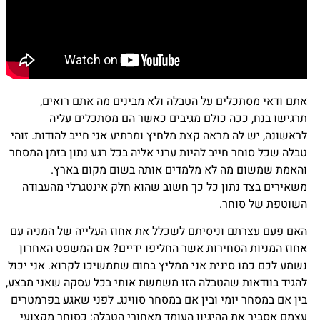
אתם ודאי מסתכלים על הטבלה ולא מבינים מה אתם רואים,
תרגישו בנח, ככה כולם מגיבים כאשר הם מסתכלים עליה
לראשונה, יש לה מראה קצת מלחיץ ומרתיע אני חייב להודות. זוהי
טבלה שכל סוחר חייב להיות ערני אליה בכל רגע נתון בזמן המסחר
והאמת שמשום מה לא מלמדים אותה בשום מקום בארץ.
משאירים בצד נתון כל כך חשוב שהוא חלק אינטגרלי מהעבודה
השוטפת של סוחר.
האם פעם עצרתם וניסיתם לשכלל את אחוז העלייה של המניה עם
אחוז המניות הסחירות אשר החליפו ידיים? אם המשפט האחרון
נשמע לכם כמו סינית אני ממליץ בחום שתמשיכו לקרוא. אני יכול
להגיד בוודאות שהטבלה הזו משמשת אותי בכל עסקה שאני מבצע,
בין אם במסחר יומי ובין אם במסחר סווינג. לפני שאגע בפרמטרים
עצמם אסביר את ההיגיון העומד מאחורי הטבלה: כסוחר מקצועי